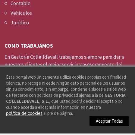
Contable
Vehículos
Jurídico
COMO TRABAJAMOS
En Gestoría Collelldevall trabajamos siempre para dar a
nuestros clientes el mejor servicio y asesoramiento del
mercado con más de 60 años de experiencia al sector
Este portal web únicamente utiliza cookies propias con finalidad
siempre al día para poder garantizar el mejor
técnica, no recoge ni cede ningún dato personal de los usuarios
asesoramiento para ti.
sin su conocimiento; sin embargo, contiene enlaces a sitios web
de terceros con políticas de privacidad ajenas a la de
GESTORIA
COLLELLDEVALL, S.L.
, que usted podrá decidir si acepta o no
cuando acceda a ellos; más información en nuestra
política de cookies
al pie de página.
© 2026. ¿Quieres una página como esta?
protiendas.net
Aceptar Todas
Aviso legal
Política de privacidad
Cookies
Accesibilidad
Mapa Web
Contacto